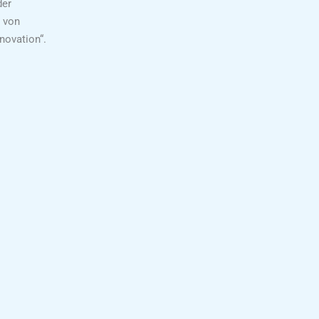
der
n von
novation“.