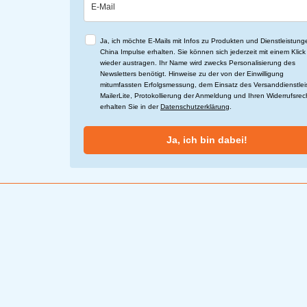
Ja, ich möchte E-Mails mit Infos zu Produkten und Dienstleistun
China Impulse erhalten. Sie können sich jederzeit mit einem Klick
wieder austragen. Ihr Name wird zwecks Personalisierung des
Newsletters benötigt. Hinweise zu der von der Einwilligung
mitumfassten Erfolgsmessung, dem Einsatz des Versanddienstlei
MailerLite, Protokollierung der Anmeldung und Ihren Widerrufsre
erhalten Sie in der
Datenschutzerklärung
.
Ja, ich bin dabei!