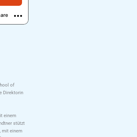
hool of
e Direktorin
it einem
dtner stützt
, mit einem