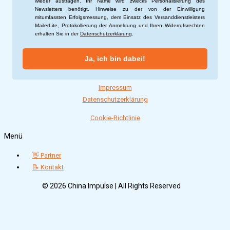
wieder austragen. Ihr Name wird zwecks Personalisierung des
Newsletters benötigt. Hinweise zu der von der Einwilligung
mitumfassten Erfolgsmessung, dem Einsatz des Versanddienstleisters
MailerLite, Protokollierung der Anmeldung und Ihren Widerrufsrechten
erhalten Sie in der
Datenschutzerklärung
.
Ja, ich bin dabei!
Impressum
Datenschutzerklärung
Cookie-Richtlinie
Menü
👋 Partner
📝 Kontakt
© 2026 China Impulse | All Rights Reserved